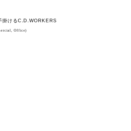
手掛ける
C.D.WORKERS
rcial, Office)