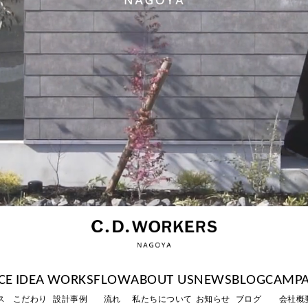
CE
IDEA
WORKS
FLOW
ABOUT US
NEWS
BLOG
CAMP
ス
こだわり
設計事例
流れ
私たちについて
お知らせ
ブログ
会社概