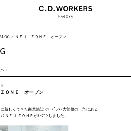
BLOG
>
ＮＥＵ ＺＯＮＥ オープン
OG
次へ
>
19
ＺＯＮＥ オープン
に新しくできた商業施設 ﾐｭｰﾌﾟﾗｯﾄ大曽根の一角にある
ｸﾘﾆｯｸＮＥＵ ＺＯＮＥがｵｰﾌﾟﾝしました。