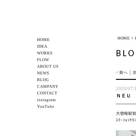
HOME
>
HOME
IDEA
BL
WORKS
FLOW
ABOUT US
<
前へ
│
NEWS
BLOG
CAMPANY
2020/07/
CONTACT
ＮＥＵ 
instagram
YouTube
大曽根駅前
ｽﾃｰｼｮﾝ