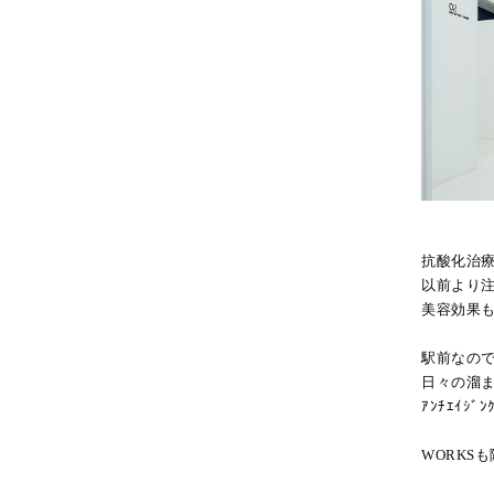
抗酸化治療
以前より
美容効果
駅前なの
日々の溜
ｱﾝﾁｴｲｼ
WORKS