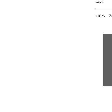
miwa
<
前へ
│