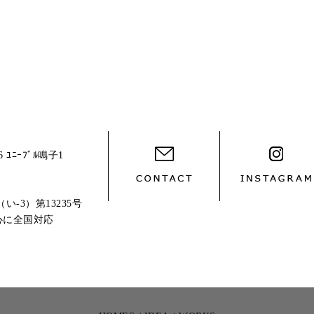
ﾆｰﾌﾞﾙ鳴子1
-3）第13235号
心に全国対応